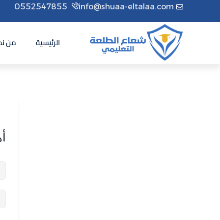
0552547855
info@shuaa-eltalaa.com
الرئيسية
من نح
أه