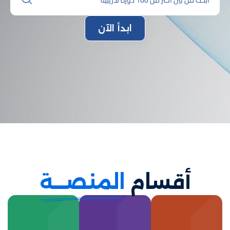
ابدأ الآن
أقسام
المنصـــة