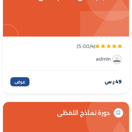
(5.00/4)
admin
49
ر.س
عرض
دورة نماذج اللفظي