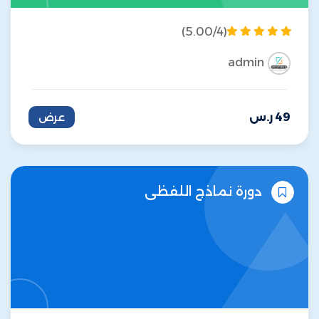
(5.00/4)
admin
49
ر.س
عرض
دورة نماذج اللفظي