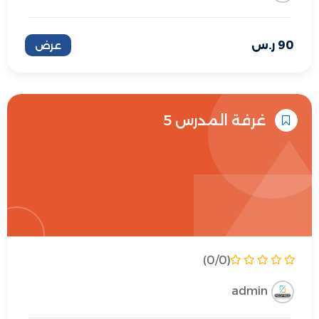
90
ر.س
عرض
غرفة المدرس 5
(0/0)
admin