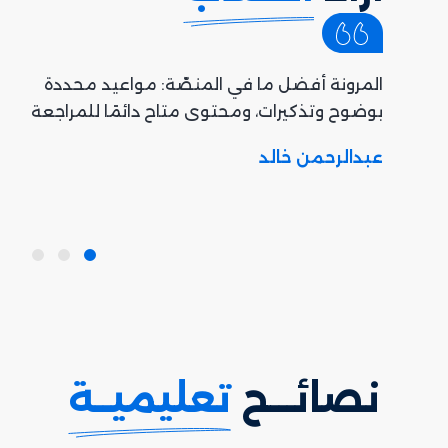
المرونة أفضل ما في المنصّة: مواعيد محددة
عة،
بوضوح وتذكيرات، ومحتوى متاح دائمًا للمراجعة
 خلال
عبدالرحمن خالد
نصائـــح
تعليميــة