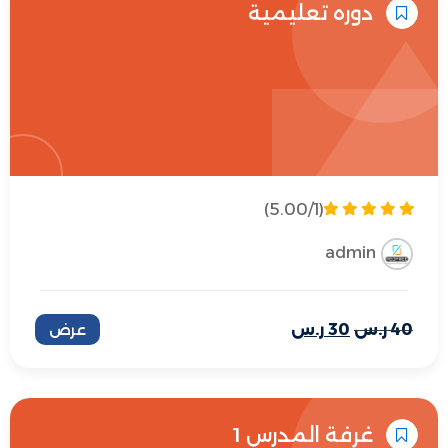
دوره تعليمية
(5.00/1)
admin
40
ر.س
30
ر.س
عرض
غرفة المدرس 1