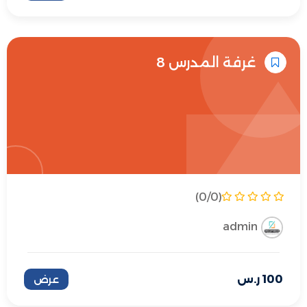
غرفة المدرس 8
(0/0)
admin
100
ر.س
عرض