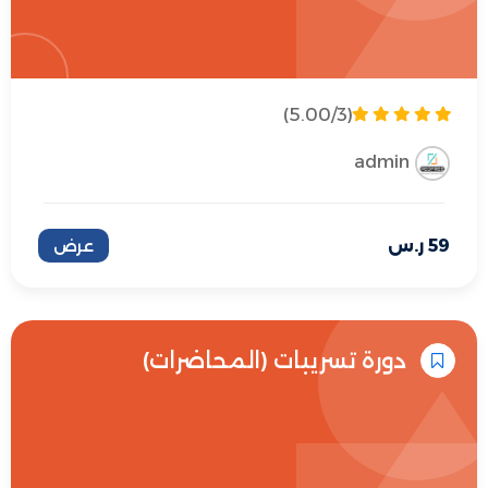
(5.00/3)
admin
59
ر.س
عرض
دورة تسريبات (المحاضرات)