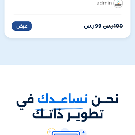
admin
100
ر.س
99
ر.س
عرض
نحــن
نساعــدك
في
تطويــر ذاتــك