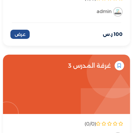
admin
100
ر.س
عرض
غرفة المدرس 3
(0/0)