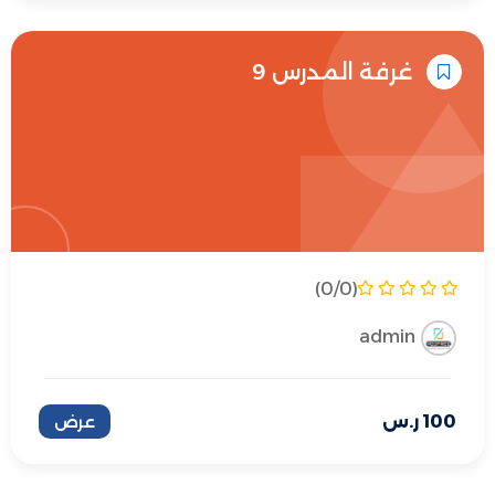
غرفة المدرس 9
(0/0)
admin
100
ر.س
عرض