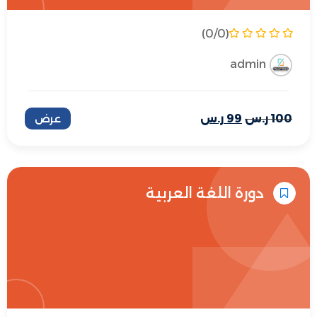
(0/0)
admin
100
ر.س
99
ر.س
عرض
دورة اللغة العربية