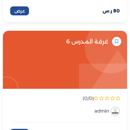
80
ر.س
عرض
غرفة المدرس 6
(0/0)
admin