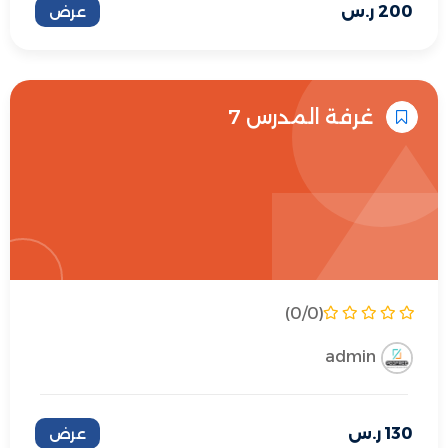
200
ر.س
عرض
غرفة المدرس 7
(0/0)
admin
130
ر.س
عرض