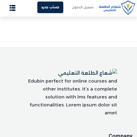
تسجيل الدخول
حساب جديد
Sign up
Sign in
الرئيسية
Sign in
من نحن
Don’t have an account?
Sign up
غرف المدرسين
الدورات المسجلة
الفيديوهات المسجلة
Edubin perfect for online courses and
other institutes. It’s a complete
المذكرات
solution with lms features and
functionalities. Lorem ipsum dolor sit
هل فقدت كلمة المرور الخاصة بك؟
تذكرني
تواصل معنا
amet
Company