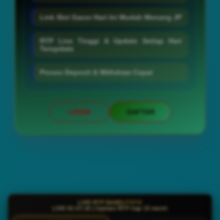
Link Slot Gacor Hari Ini Mudah Menang JP
RTP Live Tinggi & Update Setiap Hari
Terupdate
Proses Deposit & Withdraw Cepat
LOGIN
DAFTAR
Layer Popup Close
LIVE RTP BABELTOTO
LIVE 01:37:12 | Update RTP tiap 15 menit