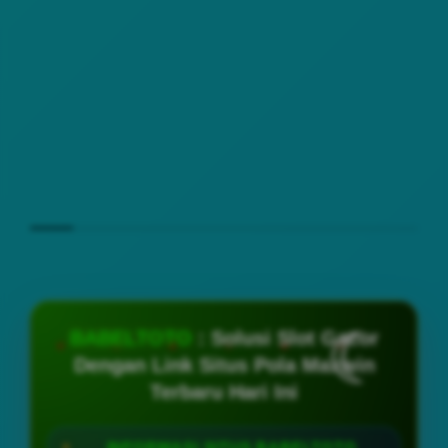
BABELTOTO
: Solusi Slot Gacor
Dengan Link Situs Pola Maxwin
Terbaru Hari Ini
INFORMASI SITUS BABELTOTO