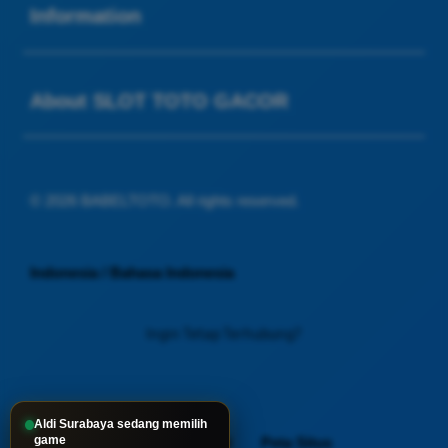
Information
Buka
About SLOT TOTO GACOR
© 2026 BABELTOTO. All rights reserved.
Indonesia / Bahasa Indonesia
Ingin Tetap Terhubung?
Privasi
Legal
Peta Situs