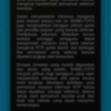
mengenal karakteristik permainan sebelum
memulai.
Selain menyediakan informasi mengenai
pola maxwin terbaru hari ini, BABELTOTO
juga menghadirkan beragam pilihan game
dari provider populer yang banyak diminati.
Pembaruan informasi dilakukan secara
berkala sehingga pengguna dapat
memperoleh referensi yang lebih relevan
mengenai RTP, game favorit, dan berbagai
fitur permainan yang sedang banyak
diperbincangkan oleh komunitas.
Dengan tampilan yang mudah digunakan
dan akses yang praktis, BABELTOTO
menjadi pilihan bagi pengguna yang ingin
memperoleh informasi slot gacor secara
lebih lengkap. Meskipun demikian, pola
permainan maupun informasi RTP hanya
dapat dijadikan sebagai referensi, karena
setiap hasil permainan bersifat acak dan
tidak ada metode yang dapat menjamin
kemenangan.