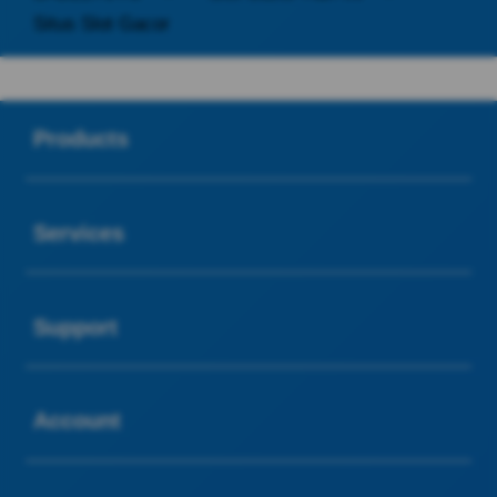
Situs Slot Gacor
Buka
Footer Navigation
Products
Buka
Services
Buka
Support
Buka
Account
Buka