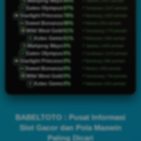
Mahjong Ways
94%
🀄
📍 Jakarta | 1447 pemain
Gates Olympus
97%
⚡
📍 Surabaya | 1147 pemain
Starlight Princess
78%
👑
📍 Bandung | 1002 pemain
Sweet Bonanza
98%
🍬
📍 Medan | 852 pemain
Wild West Gold
61%
🤠
📍 Semarang | 775 pemain
Aztec Gems
61%
🏺
📍 Makassar | 666 pemain
Mahjong Ways
0%
🀄
📍 Jakarta | 1455 pemain
Gates Olympus
0%
⚡
📍 Surabaya | 1125 pemain
Starlight Princess
0%
👑
📍 Bandung | 985 pemain
Sweet Bonanza
0%
🍬
📍 Medan | 856 pemain
Wild West Gold
0%
🤠
📍 Semarang | 756 pemain
Aztec Gems
0%
🏺
📍 Makassar | 652 pemain
BABELTOTO : Pusat Informasi
Slot Gacor dan Pola Maxwin
Paling Dicari