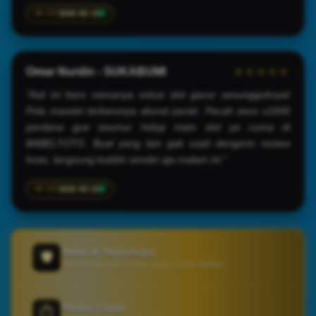
2026-06-19
Omar Nurdin - SUKABUMI
★★★★★
"Asli ini baru namanya solusi slot gacor sesungguhnya!
Pola maxwin terbarunya akurat parah. Pecah zeus x1000
perdana gue seumur hidup main slot ya cuma di
BABELTOTO. Buat yang lain gak usah dengerin review
hoax, langsung buktiin sendiri aja malam ini."
2026-05-23
Aman & Terpercaya
🛡️
Sistem keamanan terbaik untuk semua member
Proses Cepat
⏱️