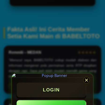
Fakta Asli! Ini Cerita Member
Setia Kami Main di BABELTOTO
Rommlii – MEDAN
★★★★★
"Menurut saya, BABELTOTO cukup mudah diakses dan
informasi mengenai pola permainan serta RTP disajikan
dengan rapi. Saya jadi lebih mudah memilih game yang
ingin dimainkan."
2025-06-20
LOGIN