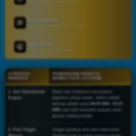
Deposit & withdraw cepat tanpa ribet
Bonus Menarik
🎁
Bonus harian, mingguan & event spesial
Layanan 24/7
🎧
CS siap membantu kapan saja
STRATEGI
PENERAPAN PRAKTIS
RAHASIA
(BABELTOTO SYSTEM)
1. Jam Operasional
Mesin slot melakukan penyegaran
Engine
algoritma setiap malam. Waktu terbaik
bermain adalah pukul
00:45 WIB - 03:15
WIB
saat trafik kompetisi putaran antar-
pemain sedang rendah.
2. Pola Trigger
Jangan gunakan auto spin tanpa henti.
Manual
Terapkan pola ini untuk memicu respon