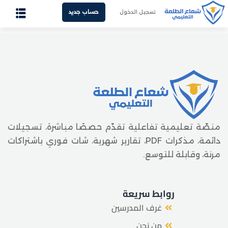
تسجيل الدخول
حساب جديد
Sign up
Sign in
الرئيسية
Sign in
من نحن
Don’t have an account?
Sign up
غرف المدرسين
الدورات المسجلة
منصّة تعليمية تفاعلية تقدّم حصصًا مباشرة، تسجيلات
الفيديوهات المسجلة
دائمة، مذكرات PDF، تقارير شهرية، شات فوري باشتراكات
مرنة، وقابلة للتوسع.
المذكرات
هل فقدت كلمة المرور الخاصة بك؟
تذكرني
تواصل معنا
روابط سريعة
العربية
غرف المدرسين
من نحن