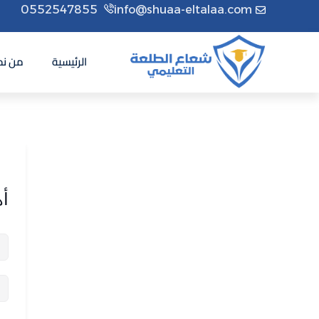
0552547855
info@shuaa-eltalaa.com
الرئيسية
من نح
أه