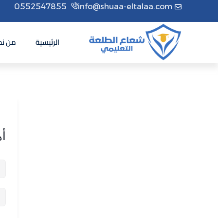
0552547855
info@shuaa-eltalaa.com
الرئيسية
من نح
أه