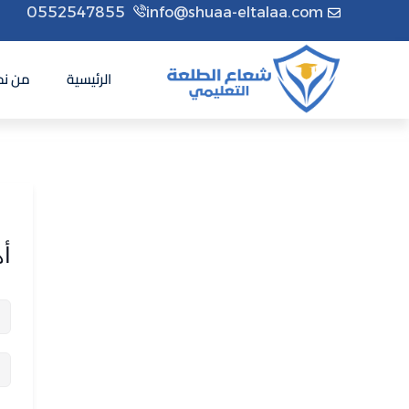
0552547855
info@shuaa-eltalaa.com
الرئيسية
من نح
أه