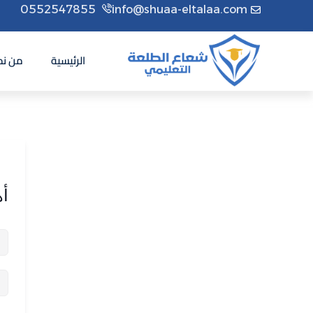
0552547855
info@shuaa-eltalaa.com
الرئيسية
من نح
أه