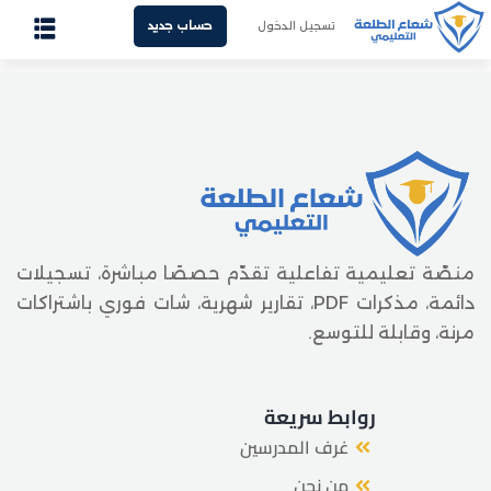
تسجيل الدخول
حساب جديد
Sign up
Sign in
الرئيسية
Sign in
من نحن
Don’t have an account?
Sign up
غرف المدرسين
الدورات المسجلة
منصّة تعليمية تفاعلية تقدّم حصصًا مباشرة، تسجيلات
الفيديوهات المسجلة
دائمة، مذكرات PDF، تقارير شهرية، شات فوري باشتراكات
مرنة، وقابلة للتوسع.
المذكرات
هل فقدت كلمة المرور الخاصة بك؟
تذكرني
تواصل معنا
روابط سريعة
العربية
غرف المدرسين
من نحن