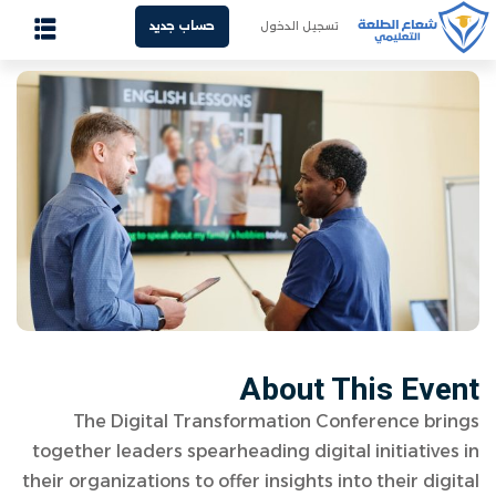
تسجيل الدخول
حساب جديد
Sign up
Sign in
الرئيسية
Sign in
من نحن
Don’t have an account?
Sign up
غرف المدرسين
الدورات المسجلة
الفيديوهات المسجلة
المذكرات
About This Event
هل فقدت كلمة المرور الخاصة بك؟
تذكرني
تواصل معنا
The Digital Transformation Conference brings
together leaders spearheading digital initiatives in
their organizations to offer insights into their digital