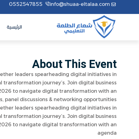
0552547855
info@shuaa-eltalaa.com
الرئيسية
About This Event
ther leaders spearheading digital initiatives in
tal transformation journey’s. Join digital business
2026 to navigate digital transformation with an
s, panel discussions & networking opportunities.
ther leaders spearheading digital initiatives in
tal transformation journey’s. Join digital business
2026 to navigate digital transformation with an
agenda