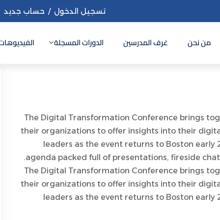
تسجيل الدخول
/
حساب جديد
من نحن
غرف المدرسين
الدورات المسجلة
الفيديوهات
Sign up
Sign in
The Digital Transformation Conference brings toge
Sign in
their organizations to offer insights into their digi
Don’t have an account?
Sign up
leaders as the event returns to Boston early 
agenda packed full of presentations, fireside chat
The Digital Transformation Conference brings toge
their organizations to offer insights into their digi
leaders as the event returns to Boston early 