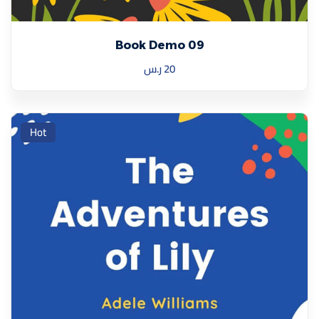
Book Demo 09
20
ر.س
Hot