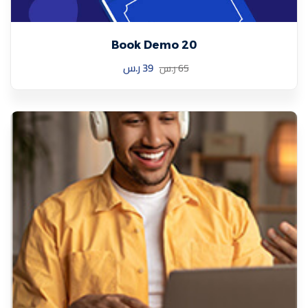
Book Demo 20
39
ر.س
65
ر.س