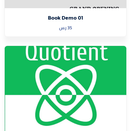
Book Demo 01
35
ر.س