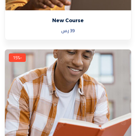
New Course
39
ر.س
-15%