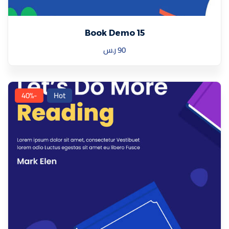
Book Demo 15
90
ر.س
-40%
Hot