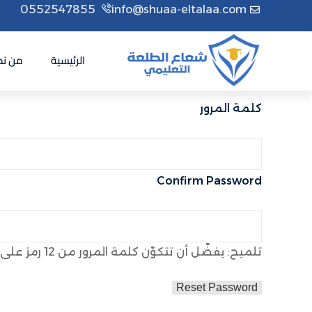
0552547855
info@shuaa-eltalaa.com
الرئيسية
من نح
كلمة المرور
Confirm Password
تلميح: يفضّل أن تتكوّن كلمة المرور من 12 رمز على الأقل. لجعلها أقوى، استخدم الحروف الكبيرة والصغيرة، الأرقام والرموز مثل ! " ? $ % ^ & ).