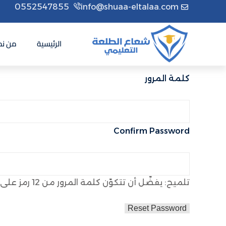
0552547855
info@shuaa-eltalaa.com
الرئيسية
من نح
كلمة المرور
Confirm Password
تلميح: يفضّل أن تتكوّن كلمة المرور من 12 رمز على الأقل. لجعلها أقوى، استخدم الحروف الكبيرة والصغيرة، الأرقام والرموز مثل ! " ? $ % ^ & ).