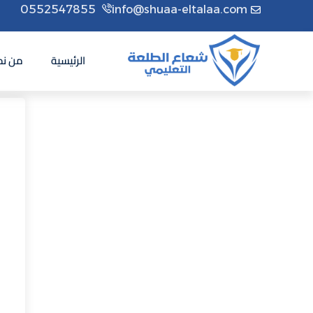
0552547855
info@shuaa-eltalaa.com
الرئيسية
من نح