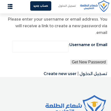
تسجيل الدخول
حساب جديد
Sign up
Sign in
Please enter your username or email address. You
الرئيسية
Sign in
will receive a link to create a new password via
من نحن
email.
Don’t have an account?
Sign up
غرف المدرسين
Username or Email:
الدورات المسجلة
الفيديوهات المسجلة
تسجيل الدخول
|
Create new user
المذكرات
هل فقدت كلمة المرور الخاصة بك؟
تذكرني
تواصل معنا
العربية