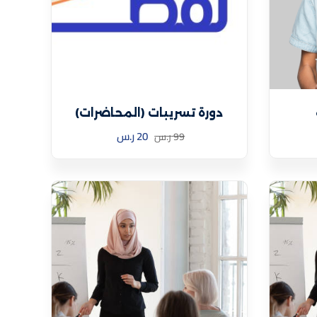
دورة تسريبات (المحاضرات)
20
ر.س
99
ر.س