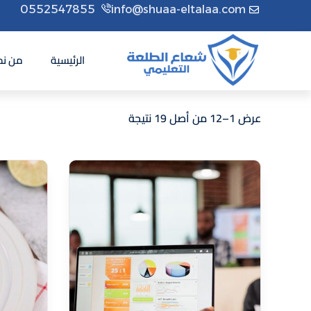
0552547855
info@shuaa-eltalaa.com
الرئيسية
من نح
عرض 1–12 من أصل 19 نتيجة