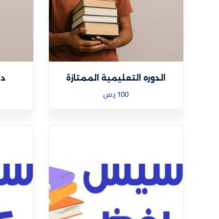
الدوره التعليمية الممتازة
دو
100
ر.س