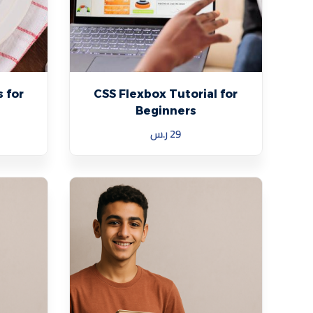
 for
CSS Flexbox Tutorial for
Beginners
29
ر.س