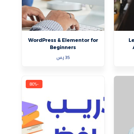
WordPress & Elementor for
L
Beginners
35
ر.س
-80%