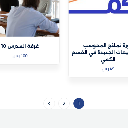
رة نماذج المحوسب
غرفة المدرس 10
عات الجديدة في القسم
100
ر.س
الكمي
49
ر.س
2
1