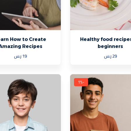
هل فقدت كلمة المرور الخاصة بك؟
تذكرني
earn How to Create
Healthy food recipes
Amazing Recipes
beginners
29
ر.س
19
ر.س
-1%