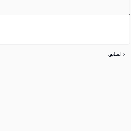
هل فقدت كلمة المرور الخاصة بك؟
تذكرني
السابق