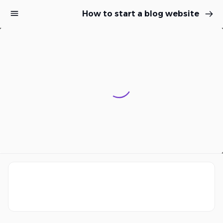
How to start a blog website
Sign up
Sign in
Sign in
Don’t have an account?
Sign up
هل فقدت كلمة المرور الخاصة بك؟
تذكرني